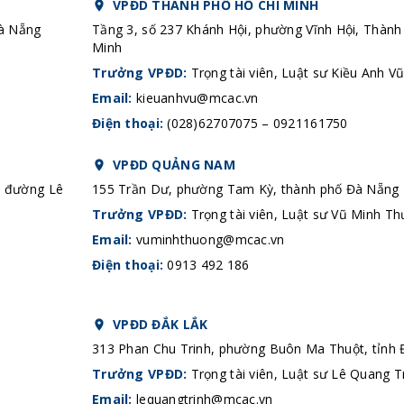
VPĐD THÀNH PHỐ HỒ CHÍ MINH
Đà Nẵng
Tầng 3, số 237 Khánh Hội, phường Vĩnh Hội, Thành
Minh
Trưởng VPĐD:
Trọng tài viên, Luật sư Kiều Anh V
Email:
kieuanhvu@mcac.vn
Điện thoại:
(028)62707075 – 0921161750
VPĐD QUẢNG NAM
n đường Lê
155 Trần Dư, phường Tam Kỳ, thành phố Đà Nẵng
Trưởng VPĐD:
Trọng tài viên, Luật sư Vũ Minh T
Email:
vuminhthuong@mcac.vn
Điện thoại:
0913 492 186
VPĐD ĐẮK LẮK
313 Phan Chu Trinh, phường Buôn Ma Thuột, tỉnh 
Trưởng VPĐD:
Trọng tài viên, Luật sư Lê Quang T
Email:
lequangtrinh@mcac.vn