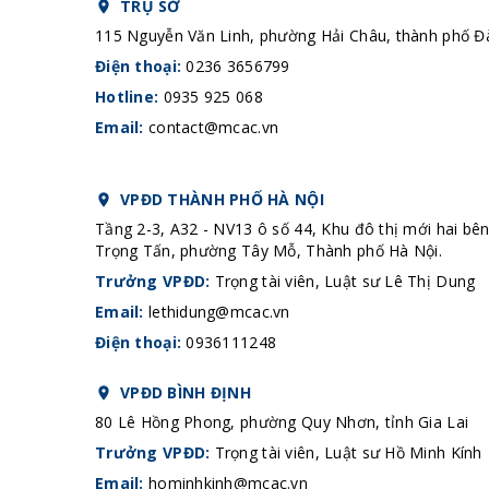
TRỤ SỞ
115 Nguyễn Văn Linh, phường Hải Châu, thành phố 
Điện thoại:
0236 3656799
Hotline:
0935 925 068
Email:
contact@mcac.vn
VPĐD THÀNH PHỐ HÀ NỘI
Tầng 2-3, A32 - NV13 ô số 44, Khu đô thị mới hai bê
Trọng Tấn, phường Tây Mỗ, Thành phố Hà Nội.
Trưởng VPĐD:
Trọng tài viên, Luật sư Lê Thị Dung
Email:
lethidung@mcac.vn
Điện thoại:
0936111248
VPĐD BÌNH ĐỊNH
80 Lê Hồng Phong, phường Quy Nhơn, tỉnh Gia Lai
Trưởng VPĐD:
Trọng tài viên, Luật sư Hồ Minh Kính
Email:
hominhkinh@mcac.vn