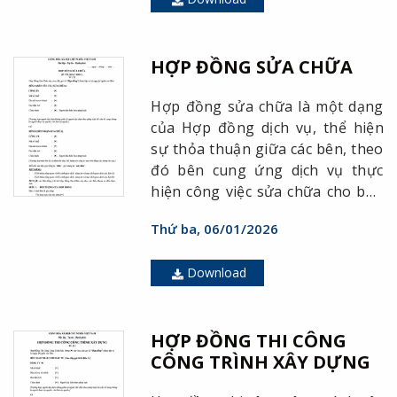
định.
HỢP ĐỒNG SỬA CHỮA
Hợp đồng sửa chữa là một dạng
của Hợp đồng dịch vụ, thể hiện
sự thỏa thuận giữa các bên, theo
đó bên cung ứng dịch vụ thực
hiện công việc sửa chữa cho bên
yêu cầu sửa chữa và bên yêu cầu
Thứ ba, 06/01/2026
phải trả tiền dịch vụ sửa chữa
cho bên cung ứng dịch vụ sửa
Download
chữa
HỢP ĐỒNG THI CÔNG
CÔNG TRÌNH XÂY DỰNG