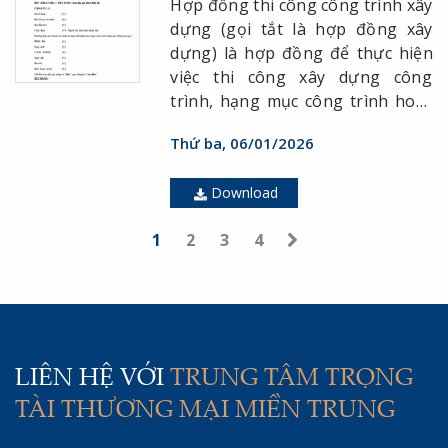
Hợp đồng thi công công trình xây
dựng (gọi tắt là hợp đồng xây
dựng) là hợp đồng để thực hiện
việc thi công xây dựng công
trình, hạng mục công trình hoặc
phần việc xây dựng theo thiết kế
Thứ ba, 06/01/2026
xây dựng công trình. ( Nghị định
37/2015/NĐ-CP được sửa đổi, bổ
Download
sung bởi Nghị định 50/2021/NĐ-
CP).
1
2
3
4
LIÊN HỆ VỚI
TRUNG TÂM TRỌNG
TÀI THƯƠNG MẠI MIỀN TRUNG