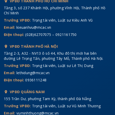
VPĐD THÀNH PHỐ HỒ CHÍ MINH
Tầng 3, số 237 Khánh Hội, phường Vĩnh Hội, Thành phố Hồ
Chí Minh
Trưởng VPĐD:
Trọng tài viên, Luật sư Kiều Anh Vũ
Email:
kieuanhvu@mcac.vn
Điện thoại:
(028)62707075 – 0921161750
VPĐD THÀNH PHỐ HÀ NỘI
Tầng 2-3, A32 - NV13 ô số 44, Khu đô thị mới hai bên
đường Lê Trọng Tấn, phường Tây Mỗ, Thành phố Hà Nội.
Trưởng VPĐD:
Trọng tài viên, Luật sư Lê Thị Dung
Email:
lethidung@mcac.vn
Điện thoại:
0936111248
VPĐD QUẢNG NAM
155 Trần Dư, phường Tam Kỳ, thành phố Đà Nẵng
Trưởng VPĐD:
Trọng tài viên, Luật sư Vũ Minh Thương
Email:
vuminhthuong@mcac.vn