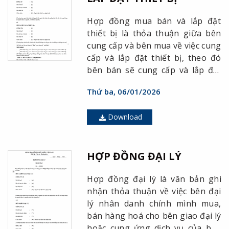
Hợp đồng mua bán và lắp đặt
thiết bị là thỏa thuận giữa bên
cung cấp và bên mua về việc cung
cấp và lắp đặt thiết bị, theo đó
bên bán sẽ cung cấp và lắp đặt
thiết bị cho bên mua và bên mua
Thứ ba, 06/01/2026
phải thanh toán chi phí bên bán.
Download
HỢP ĐỒNG ĐẠI LÝ
Hợp đồng đại lý là văn bản ghi
nhận thỏa thuận về việc bên đại
lý nhân danh chính mình mua,
bán hàng hoá cho bên giao đại lý
hoặc cung ứng dịch vụ của bên