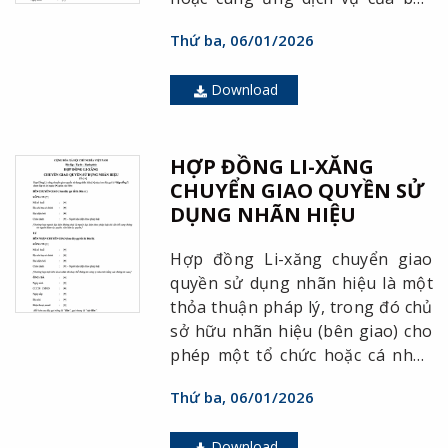
giao đại lý cho khách hàng để
Thứ ba, 06/01/2026
hưởng thù lao. (Điều 166 Luật
thương mại 2005).
Download
HỢP ĐỒNG LI-XĂNG
CHUYỂN GIAO QUYỀN SỬ
DỤNG NHÃN HIỆU
Hợp đồng Li-xăng chuyển giao
quyền sử dụng nhãn hiệu là một
thỏa thuận pháp lý, trong đó chủ
sở hữu nhãn hiệu (bên giao) cho
phép một tổ chức hoặc cá nhân
khác (bên nhận) sử dụng nhãn
Thứ ba, 06/01/2026
hiệu của mình trong một phạm
vi, thời gian và điều kiện nhất
Download