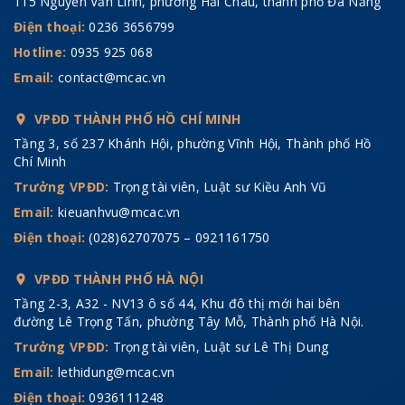
115 Nguyễn Văn Linh, phường Hải Châu, thành phố Đà Nẵng
Điện thoại:
0236 3656799
Hotline:
0935 925 068
Email:
contact@mcac.vn
VPĐD THÀNH PHỐ HỒ CHÍ MINH
Tầng 3, số 237 Khánh Hội, phường Vĩnh Hội, Thành phố Hồ
Chí Minh
Trưởng VPĐD:
Trọng tài viên, Luật sư Kiều Anh Vũ
Email:
kieuanhvu@mcac.vn
Điện thoại:
(028)62707075 – 0921161750
VPĐD THÀNH PHỐ HÀ NỘI
Tầng 2-3, A32 - NV13 ô số 44, Khu đô thị mới hai bên
đường Lê Trọng Tấn, phường Tây Mỗ, Thành phố Hà Nội.
Trưởng VPĐD:
Trọng tài viên, Luật sư Lê Thị Dung
Email:
lethidung@mcac.vn
Điện thoại:
0936111248