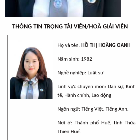
THÔNG TIN TRỌNG TÀI VIÊN/HOÀ GIẢI VIÊN
Họ và tên:
HỒ THỊ HOÀNG OANH
Năm sinh: 19
82
Nghề nghiệp:
Luật sư
Lĩnh vực chuyên môn:
Dân sự, Kinh
tế, Hành chính, Lao động
Ngôn ngữ:
T
iếng Việt,
T
iếng Anh
.
Nơi ở:
T
hành phố
Huế, tỉnh Thừa
Thiên Huế.