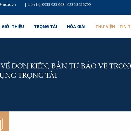
|
t@mcac.vn
Liên hệ:
0935 925 068
-
0236 3656799
GIỚI THIỆU
TRỌNG TÀI
HÒA GIẢI
THƯ VIỆN - TIN 
 VỀ ĐƠN KIỆN, BẢN TỰ BẢO VỆ TRON
TỤNG TRỌNG TÀI