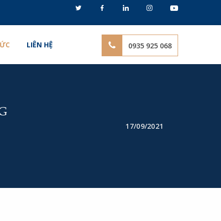
TỨC
LIÊN HỆ
0935 925 068
G
17/09/2021