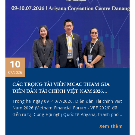
10
07/2026
CÁC TRỌNG TÀI VIÊN MCAC THAM GIA
DIỄN ĐÀN TÀI CHÍNH VIỆT NAM 2026
(VIETNAM FINANCIAL FORUM – VFF 2026)
Trong hai ngày 09 -10/7/2026, Diễn đàn Tài chính Việt
Nam 2026 (Vietnam Financial Forum - VFF 2026) đã
diễn ra tại Cung Hội nghị Quốc tế Ariyana, thành phố
Đà Nẵng. Tham gia sự kiện có các Trọng tài viên của
Xem thêm
Trung tâm Trọng tài Thương mại Miền Trung (MCAC),
gồm Trọng tài viên Kiều Anh Vũ - Chủ tịch Hội đồng