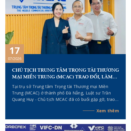
17
07/2026
CHỦ TỊCH TRUNG TÂM TRỌNG TÀI THƯƠNG
MẠI MIỀN TRUNG (MCAC) TRAO ĐỔI, LÀM
VIỆC VỚI CÁC TRƯỞNG VĂN PHÒNG ĐẠI
Tại trụ sở Trung tâm Trọng tài Thương mại Miền
DIỆN TẠI TP. HÀ NỘI VÀ TP. HỒ CHÍ MINH
Trung (MCAC) ở thành phố Đà Nẵng, Luật sư Trần
Quang Huy - Chủ tịch MCAC đã có buổi gặp gỡ, trao
đổi với Tiến sĩ, Luật sư Lê Thị Dung - Trưởng Văn
Xem thêm
phòng đại diện của MCAC tại TP. Hà Nội và Luật sư
Kiều Anh Vũ - Chủ tịch Hội đồng Khoa học, Trưởng
Văn phòng đại diện của MCAC tại TP. Hồ Chí Minh.