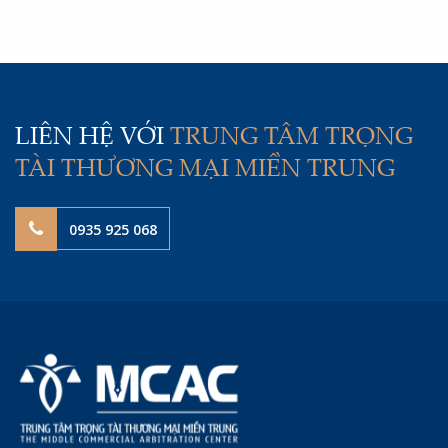
Khoa học, Trưởng Đại diện MCAC tại Thành phố Hồ
Chí Minh; Tiến sĩ, Luật sư Lê Thị Dung - Trưởng Đại
diện MCAC tại Hà Nội; cùng Trọng tài viên, Luật sư
Ngô Quỳnh Anh - Trọng tài viên MCAC.
LIÊN HỆ VỚI
TRUNG TÂM TRỌNG
TÀI THƯƠNG MẠI MIỀN TRUNG
0935 925 068