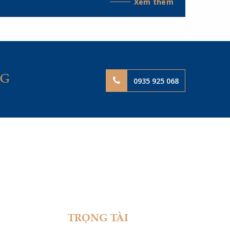
Xem thêm
các Trọng tài viên của Trung tâm Trọng tài
Thương mại Miền Trung (MCAC), gồm Trọng tài
viên Kiều Anh Vũ - Chủ tịch Hội đồng Khoa học,
Trưởng Đại diện MCAC tại Thành phố Hồ Chí
Minh; Tiến sĩ, Luật sư Lê Thị Dung - Trưởng Đại
diện MCAC tại Hà Nội; cùng Trọng tài viên, Luật
sư Ngô Quỳnh Anh - Trọng tài viên MCAC.
NG
0935 925 068
TRỌNG TÀI