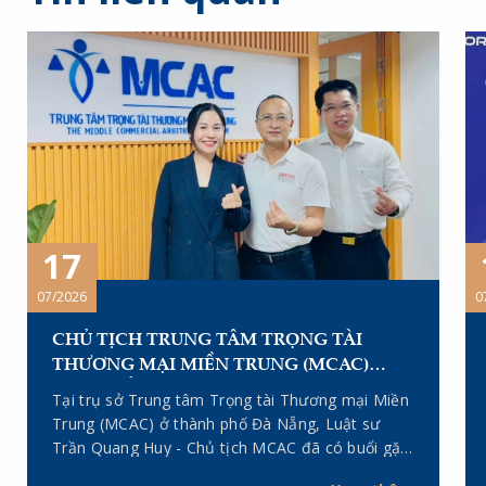
17
07/2026
0
CHỦ TỊCH TRUNG TÂM TRỌNG TÀI
THƯƠNG MẠI MIỀN TRUNG (MCAC)
TRAO ĐỔI, LÀM VIỆC VỚI CÁC TRƯỞNG
Tại trụ sở Trung tâm Trọng tài Thương mại Miền
VĂN PHÒNG ĐẠI DIỆN TẠI TP. HÀ NỘI VÀ
Trung (MCAC) ở thành phố Đà Nẵng, Luật sư
TP. HỒ CHÍ MINH
Trần Quang Huy - Chủ tịch MCAC đã có buổi gặp
gỡ, trao đổi với Tiến sĩ, Luật sư Lê Thị Dung -