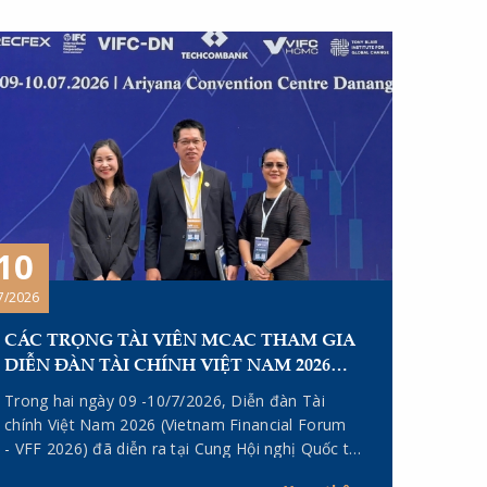
10
7/2026
CÁC TRỌNG TÀI VIÊN MCAC THAM GIA
DIỄN ĐÀN TÀI CHÍNH VIỆT NAM 2026
(VIETNAM FINANCIAL FORUM – VFF
Trong hai ngày 09 -10/7/2026, Diễn đàn Tài
2026)
chính Việt Nam 2026 (Vietnam Financial Forum
- VFF 2026) đã diễn ra tại Cung Hội nghị Quốc tế
Ariyana, thành phố Đà Nẵng. Tham gia sự kiện có