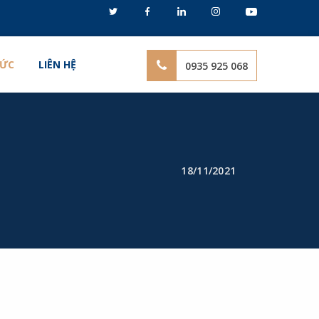
TỨC
LIÊN HỆ
0935 925 068
18/11/2021