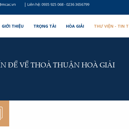
|
t@mcac.vn
Liên hệ:
0935 925 068
-
0236 3656799
GIỚI THIỆU
TRỌNG TÀI
HÒA GIẢI
THƯ VIỆN - TIN 
ẤN ĐỀ VỀ THOẢ THUẬN HOÀ GIẢI