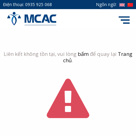
Điện thoại:
0935 925 068
Ngôn ngữ:
Liên kết không tồn tại, vui lòng
bấm
để quay lại
Trang
chủ
.