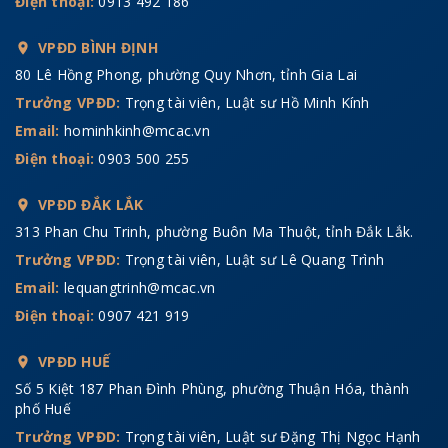
Điện thoại:
0913 492 186
VPĐD BÌNH ĐỊNH
80 Lê Hồng Phong, phường Quy Nhơn, tỉnh Gia Lai
Trưởng VPĐD:
Trọng tài viên, Luật sư Hồ Minh Kính
Email:
hominhkinh@mcac.vn
Điện thoại:
0903 500 255
VPĐD ĐẮK LẮK
313 Phan Chu Trinh, phường Buôn Ma Thuột, tỉnh Đắk Lắk.
Trưởng VPĐD:
Trọng tài viên, Luật sư Lê Quang Trình
Email:
lequangtrinh@mcac.vn
Điện thoại:
0907 421 919
VPĐD HUẾ
Số 5 Kiệt 187 Phan Đình Phùng, phường Thuận Hóa, thành
phố Huế
Trưởng VPĐD:
Trọng tài viên, Luật sư Đặng Thị Ngọc Hạnh