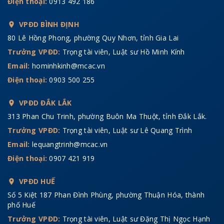
Điện thoại:
0913 492 186
VPĐD BÌNH ĐỊNH
80 Lê Hồng Phong, phường Quy Nhơn, tỉnh Gia Lai
Trưởng VPĐD:
Trọng tài viên, Luật sư Hồ Minh Kính
Email:
hominhkinh@mcac.vn
Điện thoại:
0903 500 255
VPĐD ĐẮK LẮK
313 Phan Chu Trinh, phường Buôn Ma Thuột, tỉnh Đắk Lắk.
Trưởng VPĐD:
Trọng tài viên, Luật sư Lê Quang Trình
Email:
lequangtrinh@mcac.vn
Điện thoại:
0907 421 919
VPĐD HUẾ
Số 5 Kiệt 187 Phan Đình Phùng, phường Thuận Hóa, thành
phố Huế
Trưởng VPĐD:
Trọng tài viên, Luật sư Đặng Thị Ngọc Hạnh