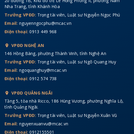
20 đường 1B, Khu đô thị Lê Hồng Phong II, phường Nam
Nha Trang, tỉnh Khánh Hòa
Trưởng VPĐD:
Trọng tài viên, Luật sư Nguyễn Ngọc Phú
Email:
nguyenngocphu@mcac.vn
Điện thoại:
0913 449 968
VPĐD NGHỆ AN
146 Hồng Bàng, phường Thành Vinh, tỉnh Nghệ An
Trưởng VPĐD:
Trọng tài viên, Luật sư Ngô Quang Huy
Email:
ngoquanghuy@mcac.vn
Điện thoại:
0912 574 738
VPĐD QUẢNG NGÃI
Tầng 5, tòa nhà Ricco, 186 Hùng Vương, phường Nghĩa Lộ,
tỉnh Quảng Ngãi.
Trưởng VPĐD:
Trọng tài viên, Luật sư Nguyễn Xuân Vũ
Email:
nguyenxuanvu@mcac.vn
Điện thoại:
0912155501