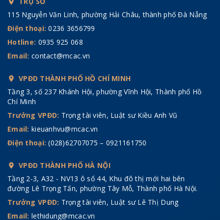
TRỤ SỞ
115 Nguyễn Văn Linh, phường Hải Châu, thành phố Đà Nẵng
Điện thoại:
0236 3656799
Hotline:
0935 925 068
Email:
contact@mcac.vn
VPĐD THÀNH PHỐ HỒ CHÍ MINH
Tầng 3, số 237 Khánh Hội, phường Vĩnh Hội, Thành phố Hồ
Chí Minh
Trưởng VPĐD:
Trọng tài viên, Luật sư Kiều Anh Vũ
Email:
kieuanhvu@mcac.vn
Điện thoại:
(028)62707075 – 0921161750
VPĐD THÀNH PHỐ HÀ NỘI
Tầng 2-3, A32 - NV13 ô số 44, Khu đô thị mới hai bên
đường Lê Trọng Tấn, phường Tây Mỗ, Thành phố Hà Nội.
Trưởng VPĐD:
Trọng tài viên, Luật sư Lê Thị Dung
Email:
lethidung@mcac.vn