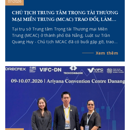
07/2026
CHỦ TỊCH TRUNG TÂM TRỌNG TÀI THƯƠNG
MẠI MIỀN TRUNG (MCAC) TRAO ĐỔI, LÀM
VIỆC VỚI CÁC TRƯỞNG VĂN PHÒNG ĐẠI
Tại trụ sở Trung tâm Trọng tài Thương mại Miền
DIỆN TẠI TP. HÀ NỘI VÀ TP. HỒ CHÍ MINH
Trung (MCAC) ở thành phố Đà Nẵng, Luật sư Trần
Quang Huy - Chủ tịch MCAC đã có buổi gặp gỡ, trao
đổi với Tiến sĩ, Luật sư Lê Thị Dung - Trưởng Văn
Xem thêm
phòng đại diện của MCAC tại TP. Hà Nội và Luật sư
Kiều Anh Vũ - Chủ tịch Hội đồng Khoa học, Trưởng
Văn phòng đại diện của MCAC tại TP. Hồ Chí Minh.