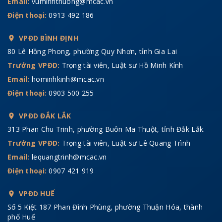
Email:
vuminhthuong@mcac.vn
Điện thoại:
0913 492 186
VPĐD BÌNH ĐỊNH
80 Lê Hồng Phong, phường Quy Nhơn, tỉnh Gia Lai
Trưởng VPĐD:
Trọng tài viên, Luật sư Hồ Minh Kính
Email:
hominhkinh@mcac.vn
Điện thoại:
0903 500 255
VPĐD ĐẮK LẮK
313 Phan Chu Trinh, phường Buôn Ma Thuột, tỉnh Đắk Lắk.
Trưởng VPĐD:
Trọng tài viên, Luật sư Lê Quang Trình
Email:
lequangtrinh@mcac.vn
Điện thoại:
0907 421 919
VPĐD HUẾ
Số 5 Kiệt 187 Phan Đình Phùng, phường Thuận Hóa, thành
phố Huế