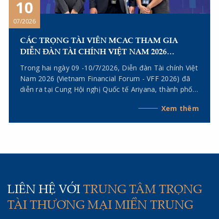
10
07/2026
CÁC TRỌNG TÀI VIÊN MCAC THAM GIA
DIỄN ĐÀN TÀI CHÍNH VIỆT NAM 2026
(VIETNAM FINANCIAL FORUM – VFF 2026)
Trong hai ngày 09 -10/7/2026, Diễn đàn Tài chính Việt
Nam 2026 (Vietnam Financial Forum - VFF 2026) đã
diễn ra tại Cung Hội nghị Quốc tế Ariyana, thành phố
Đà Nẵng. Tham gia sự kiện có các Trọng tài viên của
Xem thêm
Trung tâm Trọng tài Thương mại Miền Trung (MCAC),
gồm Trọng tài viên Kiều Anh Vũ - Chủ tịch Hội đồng
Khoa học, Trưởng Đại diện MCAC tại Thành phố Hồ
Chí Minh; Tiến sĩ, Luật sư Lê Thị Dung - Trưởng Đại
diện MCAC tại Hà Nội; cùng Trọng tài viên, Luật sư
Ngô Quỳnh Anh - Trọng tài viên MCAC.
LIÊN HỆ VỚI
TRUNG TÂM TRỌNG
TÀI THƯƠNG MẠI MIỀN TRUNG