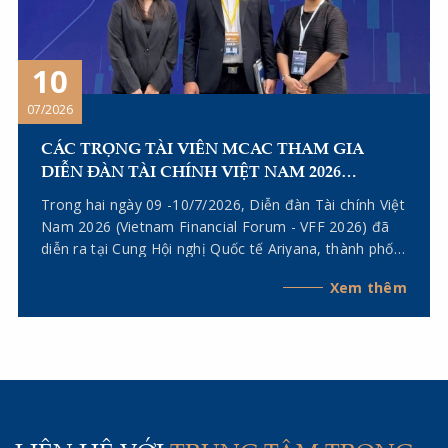
10
07/2026
CÁC TRỌNG TÀI VIÊN MCAC THAM GIA
DIỄN ĐÀN TÀI CHÍNH VIỆT NAM 2026
(VIETNAM FINANCIAL FORUM – VFF 2026)
Trong hai ngày 09 -10/7/2026, Diễn đàn Tài chính Việt
Nam 2026 (Vietnam Financial Forum - VFF 2026) đã
diễn ra tại Cung Hội nghị Quốc tế Ariyana, thành phố
Đà Nẵng. Tham gia sự kiện có các Trọng tài viên của
Xem thêm
Trung tâm Trọng tài Thương mại Miền Trung (MCAC),
gồm Trọng tài viên Kiều Anh Vũ - Chủ tịch Hội đồng
Khoa học, Trưởng Đại diện MCAC tại Thành phố Hồ
Chí Minh; Tiến sĩ, Luật sư Lê Thị Dung - Trưởng Đại
diện MCAC tại Hà Nội; cùng Trọng tài viên, Luật sư
Ngô Quỳnh Anh - Trọng tài viên MCAC.