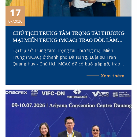
17
07/2026
CHỦ TỊCH TRUNG TÂM TRỌNG TÀI THƯƠNG
MẠI MIỀN TRUNG (MCAC) TRAO ĐỔI, LÀM
VIỆC VỚI CÁC TRƯỞNG VĂN PHÒNG ĐẠI
Tại trụ sở Trung tâm Trọng tài Thương mại Miền
DIỆN TẠI TP. HÀ NỘI VÀ TP. HỒ CHÍ MINH
Trung (MCAC) ở thành phố Đà Nẵng, Luật sư Trần
Quang Huy - Chủ tịch MCAC đã có buổi gặp gỡ, trao
đổi với Tiến sĩ, Luật sư Lê Thị Dung - Trưởng Văn
Xem thêm
phòng đại diện của MCAC tại TP. Hà Nội và Luật sư
Kiều Anh Vũ - Chủ tịch Hội đồng Khoa học, Trưởng
Văn phòng đại diện của MCAC tại TP. Hồ Chí Minh.