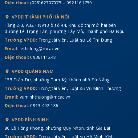
Điện thoại:
(028)62707075 – 0921161750
VPĐD THÀNH PHỐ HÀ NỘI
Tầng 2-3, A32 - NV13 ô số 44, Khu đô thị mới hai bên
đường Lê Trọng Tấn, phường Tây Mỗ, Thành phố Hà Nội.
Trưởng VPĐD:
Trọng tài viên, Luật sư Lê Thị Dung
Email:
lethidung@mcac.vn
Điện thoại:
0936111248
VPĐD QUẢNG NAM
155 Trần Dư, phường Tam Kỳ, thành phố Đà Nẵng
Trưởng VPĐD:
Trọng tài viên, Luật sư Vũ Minh Thương
Email:
vuminhthuong@mcac.vn
Điện thoại:
0913 492 186
VPĐD BÌNH ĐỊNH
80 Lê Hồng Phong, phường Quy Nhơn, tỉnh Gia Lai
Trưởng VPĐD:
Trọng tài viên, Luật sư Hồ Minh Kính