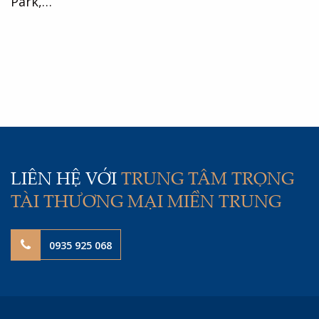
Park,…
LIÊN HỆ VỚI
TRUNG TÂM TRỌNG
TÀI THƯƠNG MẠI MIỀN TRUNG
0935 925 068