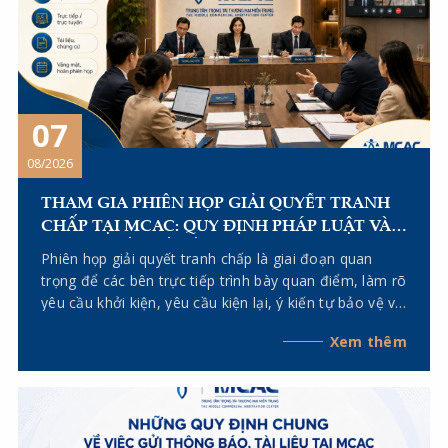
07
08/2026
THAM GIA PHIÊN HỌP GIẢI QUYẾT TRANH
CHẤP TẠI MCAC: QUY ĐỊNH PHÁP LUẬT VÀ
NHỮNG VẤN ĐỀ CẦN LƯU Ý
Phiên họp giải quyết tranh chấp là giai đoạn quan
trọng để các bên trực tiếp trình bày quan điểm, làm rõ
yêu cầu khởi kiện, yêu cầu kiện lại, ý kiến tự bảo vệ và
giải trình về tài liệu, chứng cứ trước Hội đồng Trọng
Xem thêm
tài. Để việc tham gia phiên họp đạt hiệu quả và hạn
chế rủi ro pháp lý, các bên cần lưu ý những nội dung
sau đây.