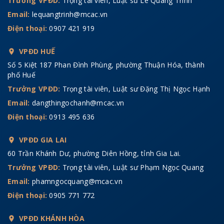
Trưởng VPĐD:
Trọng tài viên, Luật sư Lê Quang Trình
Email:
lequangtrinh@mcac.vn
Điện thoại:
0907 421 919
VPĐD HUẾ
Số 5 Kiệt 187 Phan Đình Phùng, phường Thuận Hóa, thành
phố Huế
Trưởng VPĐD:
Trọng tài viên, Luật sư Đặng Thị Ngọc Hạnh
Email:
dangthingochanh@mcac.vn
Điện thoại:
0913 495 636
VPĐD GIA LAI
60 Trần Khánh Dư, phường Diên Hồng, tỉnh Gia Lai.
Trưởng VPĐD:
Trọng tài viên, Luật sư Phạm Ngọc Quang
Email:
phamngocquang@mcac.vn
Điện thoại:
0905 771 772
VPĐD KHÁNH HÒA