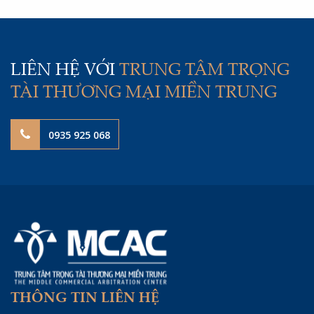
Trung (MCAC) đã quy định cụ thể về số lượng bản tài
liệu cần gửi, phương thức gửi, thời điểm được coi là
đã nhận và cách tính thời hạn tố tụng. Bài viết dưới
đây sẽ làm rõ những quy định chung mà các bên cần
lưu ý khi gửi thông báo, tài liệu tại MCAC.
LIÊN HỆ VỚI
TRUNG TÂM TRỌNG
TÀI THƯƠNG MẠI MIỀN TRUNG
0935 925 068
THÔNG TIN LIÊN HỆ