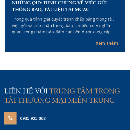
NHỮNG QUY ĐỊNH CHUNG VỀ VIỆC GỬI
THÔNG BÁO, TÀI LIỆU TẠI MCAC
Trong quá trình giải quyết tranh chấp bằng trọng tài,
việc gửi và tiếp nhận thông báo, tài liệu có ý nghĩa
quan trọng nhằm bảo đảm các bên được cung cấp
đầy đủ thông tin, thực hiện đúng quyền và nghĩa vụ
Xem thêm
tố tụng, đồng thời giúp quá trình giải quyết tranh chấp
diễn ra liên tục, minh bạch và đúng thời hạn. Quy tắc
Tố tụng của Trung tâm Trọng tài Thương mại Miền
Trung (MCAC) đã quy định cụ thể về số lượng bản tài
liệu cần gửi, phương thức gửi, thời điểm được coi là
đã nhận và cách tính thời hạn tố tụng. Bài viết dưới
đây sẽ làm rõ những quy định chung mà các bên cần
lưu ý khi gửi thông báo, tài liệu tại MCAC.
LIÊN HỆ VỚI
TRUNG TÂM TRỌNG
TÀI THƯƠNG MẠI MIỀN TRUNG
0935 925 068