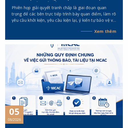
NHỮNG VẤN ĐỀ CẦN LƯU Ý
Phiên họp giải quyết tranh chấp là giai đoạn quan
trọng để các bên trực tiếp trình bày quan điểm, làm rõ
yêu cầu khởi kiện, yêu cầu kiện lại, ý kiến tự bảo vệ và
giải trình về tài liệu, chứng cứ trước Hội đồng Trọng
Xem thêm
tài. Để việc tham gia phiên họp đạt hiệu quả và hạn
chế rủi ro pháp lý, các bên cần lưu ý những nội dung
sau đây.
05
08/2026