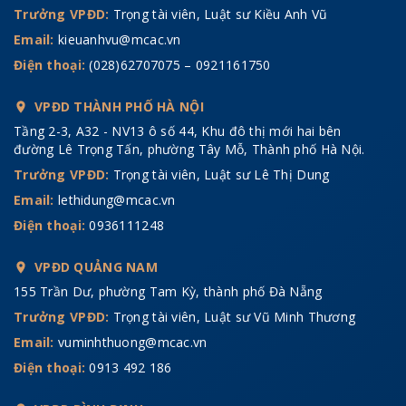
Trưởng VPĐD:
Trọng tài viên, Luật sư Kiều Anh Vũ
Email:
kieuanhvu@mcac.vn
Điện thoại:
(028)62707075 – 0921161750
VPĐD THÀNH PHỐ HÀ NỘI
Tầng 2-3, A32 - NV13 ô số 44, Khu đô thị mới hai bên
đường Lê Trọng Tấn, phường Tây Mỗ, Thành phố Hà Nội.
Trưởng VPĐD:
Trọng tài viên, Luật sư Lê Thị Dung
Email:
lethidung@mcac.vn
Điện thoại:
0936111248
VPĐD QUẢNG NAM
155 Trần Dư, phường Tam Kỳ, thành phố Đà Nẵng
Trưởng VPĐD:
Trọng tài viên, Luật sư Vũ Minh Thương
Email:
vuminhthuong@mcac.vn
Điện thoại:
0913 492 186