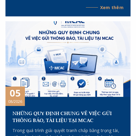
giải trình về tài liệu, chứng cứ trước Hội đồng Trọng
Xem thêm
tài. Để việc tham gia phiên họp đạt hiệu quả và hạn
chế rủi ro pháp lý, các bên cần lưu ý những nội dung
sau đây.
05
08/2026
NHỮNG QUY ĐỊNH CHUNG VỀ VIỆC GỬI
THÔNG BÁO, TÀI LIỆU TẠI MCAC
Trong quá trình giải quyết tranh chấp bằng trọng tài,