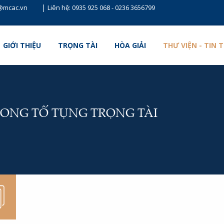
|
t@mcac.vn
Liên hệ:
0935 925 068
-
0236 3656799
GIỚI THIỆU
TRỌNG TÀI
HÒA GIẢI
THƯ VIỆN - TIN 
ONG TỐ TỤNG TRỌNG TÀI