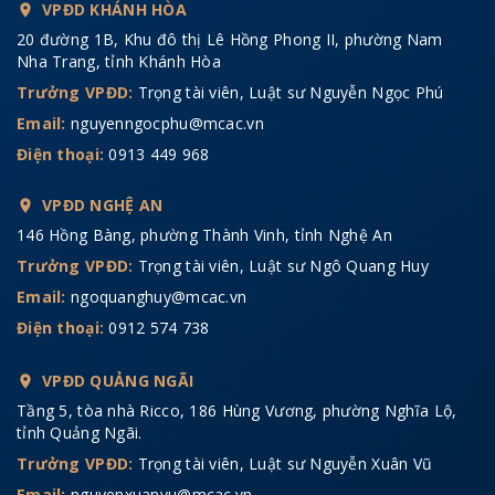
VPĐD KHÁNH HÒA
20 đường 1B, Khu đô thị Lê Hồng Phong II, phường Nam
Nha Trang, tỉnh Khánh Hòa
Trưởng VPĐD:
Trọng tài viên, Luật sư Nguyễn Ngọc Phú
Email:
nguyenngocphu@mcac.vn
Điện thoại:
0913 449 968
VPĐD NGHỆ AN
146 Hồng Bàng, phường Thành Vinh, tỉnh Nghệ An
Trưởng VPĐD:
Trọng tài viên, Luật sư Ngô Quang Huy
Email:
ngoquanghuy@mcac.vn
Điện thoại:
0912 574 738
VPĐD QUẢNG NGÃI
Tầng 5, tòa nhà Ricco, 186 Hùng Vương, phường Nghĩa Lộ,
tỉnh Quảng Ngãi.
Trưởng VPĐD:
Trọng tài viên, Luật sư Nguyễn Xuân Vũ
Email:
nguyenxuanvu@mcac.vn