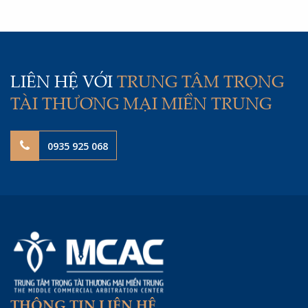
Tố tụng của Trung tâm Trọng tài Thương mại Miền
Trung (MCAC) đã quy định cụ thể về số lượng bản tài
liệu cần gửi, phương thức gửi, thời điểm được coi là
đã nhận và cách tính thời hạn tố tụng. Bài viết dưới
đây sẽ làm rõ những quy định chung mà các bên cần
lưu ý khi gửi thông báo, tài liệu tại MCAC.
LIÊN HỆ VỚI
TRUNG TÂM TRỌNG
TÀI THƯƠNG MẠI MIỀN TRUNG
0935 925 068
THÔNG TIN LIÊN HỆ