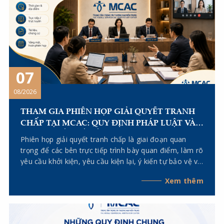
07
08/2026
THAM GIA PHIÊN HỌP GIẢI QUYẾT TRANH
CHẤP TẠI MCAC: QUY ĐỊNH PHÁP LUẬT VÀ
NHỮNG VẤN ĐỀ CẦN LƯU Ý
Phiên họp giải quyết tranh chấp là giai đoạn quan
trọng để các bên trực tiếp trình bày quan điểm, làm rõ
yêu cầu khởi kiện, yêu cầu kiện lại, ý kiến tự bảo vệ và
giải trình về tài liệu, chứng cứ trước Hội đồng Trọng
Xem thêm
tài. Để việc tham gia phiên họp đạt hiệu quả và hạn
chế rủi ro pháp lý, các bên cần lưu ý những nội dung
sau đây.