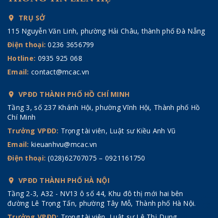
TRỤ SỞ
115 Nguyễn Văn Linh, phường Hải Châu, thành phố Đà Nẵng
Điện thoại:
0236 3656799
Hotline:
0935 925 068
Email:
contact@mcac.vn
VPĐD THÀNH PHỐ HỒ CHÍ MINH
Tầng 3, số 237 Khánh Hội, phường Vĩnh Hội, Thành phố Hồ
Chí Minh
Trưởng VPĐD:
Trọng tài viên, Luật sư Kiều Anh Vũ
Email:
kieuanhvu@mcac.vn
Điện thoại:
(028)62707075 – 0921161750
VPĐD THÀNH PHỐ HÀ NỘI
Tầng 2-3, A32 - NV13 ô số 44, Khu đô thị mới hai bên
đường Lê Trọng Tấn, phường Tây Mỗ, Thành phố Hà Nội.
Trưởng VPĐD:
Trọng tài viên, Luật sư Lê Thị Dung