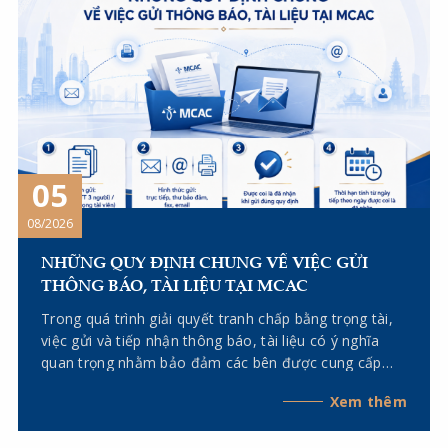
05
08/2026
NHỮNG QUY ĐỊNH CHUNG VỀ VIỆC GỬI
THÔNG BÁO, TÀI LIỆU TẠI MCAC
Trong quá trình giải quyết tranh chấp bằng trọng tài,
việc gửi và tiếp nhận thông báo, tài liệu có ý nghĩa
quan trọng nhằm bảo đảm các bên được cung cấp
đầy đủ thông tin, thực hiện đúng quyền và nghĩa vụ
Xem thêm
tố tụng, đồng thời giúp quá trình giải quyết tranh chấp
diễn ra liên tục, minh bạch và đúng thời hạn. Quy tắc