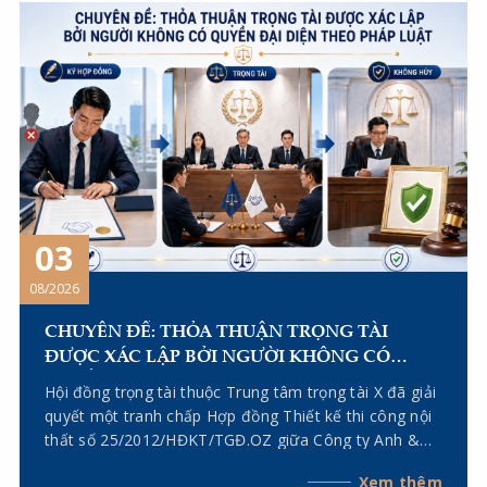
Tố tụng của Trung tâm Trọng tài Thương mại Miền
Trung (MCAC) đã quy định cụ thể về số lượng bản tài
liệu cần gửi, phương thức gửi, thời điểm được coi là
đã nhận và cách tính thời hạn tố tụng. Bài viết dưới
đây sẽ làm rõ những quy định chung mà các bên cần
lưu ý khi gửi thông báo, tài liệu tại MCAC.
03
08/2026
CHUYÊN ĐỀ: THỎA THUẬN TRỌNG TÀI
ĐƯỢC XÁC LẬP BỞI NGƯỜI KHÔNG CÓ
QUYỀN ĐẠI DIỆN THEO PHÁP LUẬT
Hội đồng trọng tài thuộc Trung tâm trọng tài X đã giải
quyết một tranh chấp Hợp đồng Thiết kế thi công nội
thất số 25/2012/HĐKT/TGĐ.OZ giữa Công ty Anh &
Quân (Bị đơn) và Công ty OZ (Nguyên đơn). Trong
Xem thêm