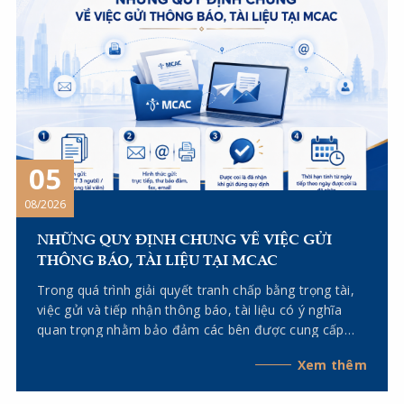
05
08/2026
NHỮNG QUY ĐỊNH CHUNG VỀ VIỆC GỬI
THÔNG BÁO, TÀI LIỆU TẠI MCAC
Trong quá trình giải quyết tranh chấp bằng trọng tài,
việc gửi và tiếp nhận thông báo, tài liệu có ý nghĩa
quan trọng nhằm bảo đảm các bên được cung cấp
đầy đủ thông tin, thực hiện đúng quyền và nghĩa vụ
Xem thêm
tố tụng, đồng thời giúp quá trình giải quyết tranh chấp
diễn ra liên tục, minh bạch và đúng thời hạn. Quy tắc