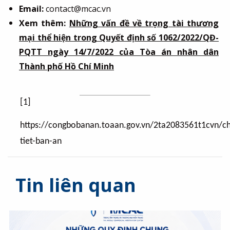
Email:
contact@mcac.vn
Xem thêm:
Những vấn đề về trọng tài thương
mại thể hiện trong Quyết định số 1062/2022/QĐ-
PQTT ngày 14/7/2022 của Tòa án nhân dân
Thành phố Hồ Chí Minh
[1]
https://congbobanan.toaan.gov.vn/2ta2083561t1cvn/ch
tiet-ban-an
Tin liên quan