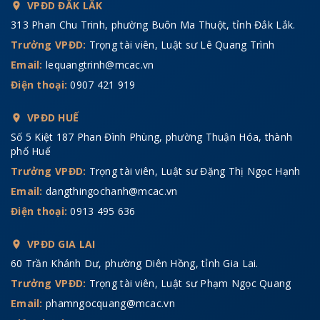
VPĐD ĐẮK LẮK
313 Phan Chu Trinh, phường Buôn Ma Thuột, tỉnh Đắk Lắk.
Trưởng VPĐD:
Trọng tài viên, Luật sư Lê Quang Trình
Email:
lequangtrinh@mcac.vn
Điện thoại:
0907 421 919
VPĐD HUẾ
Số 5 Kiệt 187 Phan Đình Phùng, phường Thuận Hóa, thành
phố Huế
Trưởng VPĐD:
Trọng tài viên, Luật sư Đặng Thị Ngọc Hạnh
Email:
dangthingochanh@mcac.vn
Điện thoại:
0913 495 636
VPĐD GIA LAI
60 Trần Khánh Dư, phường Diên Hồng, tỉnh Gia Lai.
Trưởng VPĐD:
Trọng tài viên, Luật sư Phạm Ngọc Quang
Email:
phamngocquang@mcac.vn