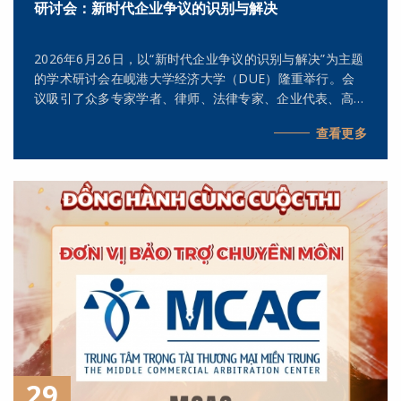
研讨会：新时代企业争议的识别与解决
2026年6月26日，以“新时代企业争议的识别与解决”为主题
的学术研讨会在岘港大学经济大学（DUE）隆重举行。会
议吸引了众多专家学者、律师、法律专家、企业代表、高校
教师及学生参加。作为一场具有重要意义的学术交流活动，
查看更多
本次研讨会为与会者提供了深入了解法律实务问题、拓宽专
业视野以及与争议解决领域知名专家交流探讨的宝贵机会。
29