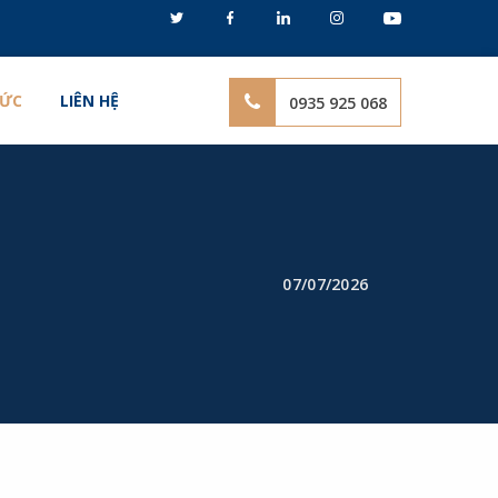
TỨC
LIÊN HỆ
0935 925 068
07/07/2026