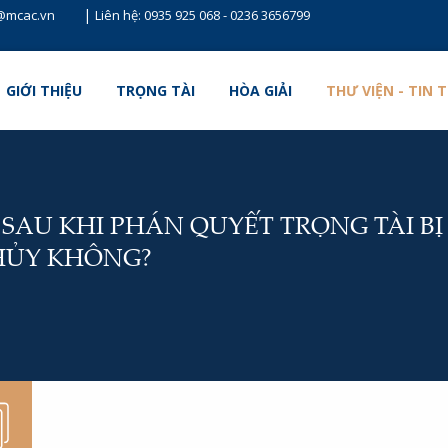
|
t@mcac.vn
Liên hệ:
0935 925 068
-
0236 3656799
GIỚI THIỆU
TRỌNG TÀI
HÒA GIẢI
THƯ VIỆN - TIN 
 SAU KHI PHÁN QUYẾT TRỌNG TÀI BỊ
HỦY KHÔNG?