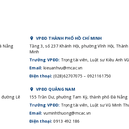
VPĐD THÀNH PHỐ HỒ CHÍ MINH
Đà Nẵng
Tầng 3, số 237 Khánh Hội, phường Vĩnh Hội, Thành
Minh
Trưởng VPĐD:
Trọng tài viên, Luật sư Kiều Anh V
Email:
kieuanhvu@mcac.vn
Điện thoại:
(028)62707075 – 0921161750
VPĐD QUẢNG NAM
n đường Lê
155 Trần Dư, phường Tam Kỳ, thành phố Đà Nẵng
Trưởng VPĐD:
Trọng tài viên, Luật sư Vũ Minh T
Email:
vuminhthuong@mcac.vn
Điện thoại:
0913 492 186