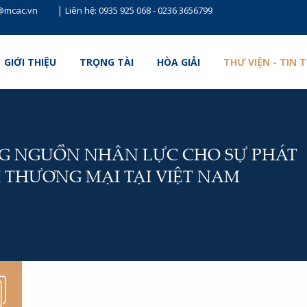
|
t@mcac.vn
Liên hệ:
0935 925 068
-
0236 3656799
GIỚI THIỆU
TRỌNG TÀI
HÒA GIẢI
THƯ VIỆN - TIN 
G NGUỒN NHÂN LỰC CHO SỰ PHÁT
I THƯƠNG MẠI TẠI VIỆT NAM