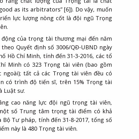
o rằng chất lượng của Trọng tài là chất
good as its arbitrators” [6]). Do vậy, muốn
triển lực lượng nòng cốt là đội ngũ Trọng
iên.
t động của trọng tài thương mại đến năm
h theo Quyết định số 3006/QĐ-UBND ngày
ố Hồ Chí Minh, tính đến 31-3-2016, các tổ
hí Minh có 323 Trọng tài viên (bao gồm
 ngoài); tất cả các Trọng tài viên đều có
n có trình độ tiến sĩ, trên 15% Trọng tài
à Luật sư.
ng cao năng lực đội ngũ trọng tài viên,
một số Trung tâm trọng tài điểm có khả
a Bộ Tư pháp, tính đến 31-8-2017, tổng số
ểm này là 480 Trọng tài viên.